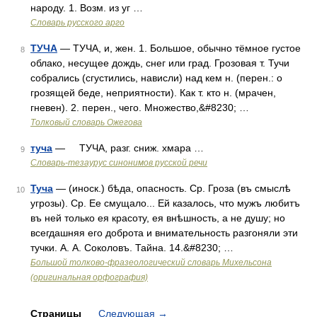
народу. 1. Возм. из уг …
Словарь русского арго
ТУЧА
— ТУЧА, и, жен. 1. Большое, обычно тёмное густое
8
облако, несущее дождь, снег или град. Грозовая т. Тучи
собрались (сгустились, нависли) над кем н. (перен.: о
грозящей беде, неприятности). Как т. кто н. (мрачен,
гневен). 2. перен., чего. Множество,&#8230; …
Толковый словарь Ожегова
туча
— ТУЧА, разг. сниж. хмара …
9
Словарь-тезаурус синонимов русской речи
Туча
— (иноск.) бѣда, опасность. Ср. Гроза (въ смыслѣ
10
угрозы). Ср. Ее смущало... Ей казалось, что мужъ любитъ
въ ней только ея красоту, ея внѣшность, а не душу; но
всегдашняя его доброта и внимательность разгоняли эти
тучки. А. А. Соколовъ. Тайна. 14.&#8230; …
Большой толково-фразеологический словарь Михельсона
(оригинальная орфография)
Страницы
Следующая
→