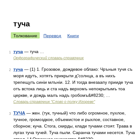
туча
Толкование
Перевод
Книги
туча
— туча …
1
Орфографический словарь-справочник
туча
— (1) 1. Грозовое, дождевое облако: Чръныя тучя съ
2
моря идутъ, хотятъ прикрыти д̃ солнца, а въ нихъ
трепещуть синіи млъніи. 12. И тогда внезаапу прииде туча
отъ встока лиць и ста надъ верхомъ непокрытымъ тоа
церкве, и дождь малъ надъ гробомъ&#8230; …
Словарь-справочник "Слово о полку Игореве"
ТУЧА
— жен. (тук, тучный) что либо огромное, пухлое,
3
тучное, громоздкое, объемистое и рыхлое, составное,
сборное; куча. Стога, скирды, клади тучами стоят. Трава в
лугах туча тучей. Туча пыли. Саранча тучами несется. Туча