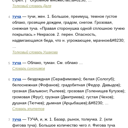
стрел. | * Огромное множество,&#8230; …
Толковый словарь Даля
туча
— тучи, жен. 1. Большое, преимущ. темное густое
4
облако, грозящее дождем, градом, снегом. Грозовая,
снежная туча. «Правая сторонушка одной сплошною тучею
покрылась.» Некрасов. 2. перен. Опасность,
надвигающаяся беда, что н. угрожающее, мрачное&#8230;
…
Толковый словарь Ушакова
туча
— Облако, туман. См. облако …
5
Словарь синонимов
туча
— бездождная (Серафимович); белая (Сологуб);
6
белоснежная (Фофанов); градобитная (Федор. Давыдов);
грозная (Бальмонт, Рылеев); грозовая (Голенищев Кутузов);
громовая (Фруг); грузная (Дмитриева); густая (Чехов);
душная (Тютчев); дымная (Арцыбашев);&#8230; …
Словарь эпитетов
туча
— ТУЧА, и, ж. 1. Базар, рынок, толкучка. 2. (или
7
фигова туча). Большое количество чего л. Фигова туча